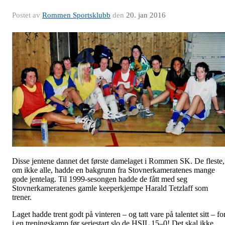
Postet av
Rommen Sportsklubb
den
20. jan 2016
Disse jentene dannet det første damelaget i Rommen SK. De fleste,
om ikke alle, hadde en bakgrunn fra Stovnerkameratenes mange
gode jentelag. Til 1999-sesongen hadde de fått med seg
Stovnerkameratenes gamle keeperkjempe Harald Tetzlaff som
trener.
Laget hadde trent godt på vinteren – og tatt vare på talentet sitt – fo
i en treningskamp før seriestart slo de HSIL 15–0! Det skal ikke