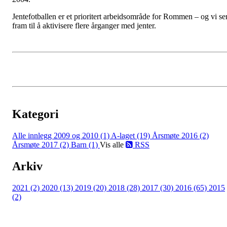
Jentefotballen er et prioritert arbeidsområde for Rommen – og vi se
fram til å aktivisere flere årganger med jenter.
Kategori
Alle innlegg
2009 og 2010 (1)
A-laget (19)
Årsmøte 2016 (2)
Årsmøte 2017 (2)
Barn (1)
Vis alle
RSS
Arkiv
2021 (2)
2020 (13)
2019 (20)
2018 (28)
2017 (30)
2016 (65)
2015
(2)