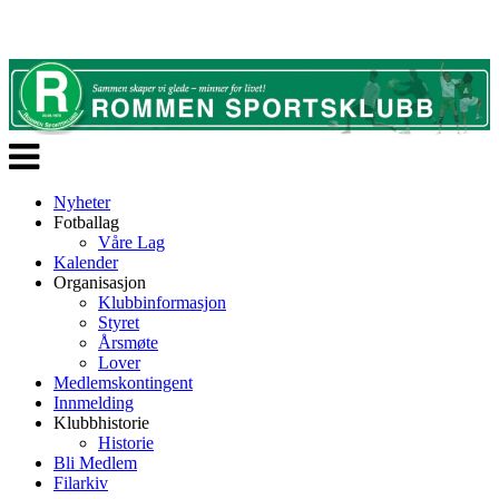
Veksle
navigasjon
Nyheter
Fotballag
Våre Lag
Kalender
Organisasjon
Klubbinformasjon
Styret
Årsmøte
Lover
Medlemskontingent
Innmelding
Klubbhistorie
Historie
Bli Medlem
Filarkiv