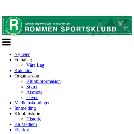
Veksle
navigasjon
Nyheter
Fotballag
Våre Lag
Kalender
Organisasjon
Klubbinformasjon
Styret
Årsmøte
Lover
Medlemskontingent
Innmelding
Klubbhistorie
Historie
Bli Medlem
Filarkiv