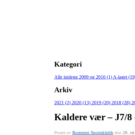
Kategori
Alle innlegg
2009 og 2010 (1)
A-laget (1
Arkiv
2021 (2)
2020 (13)
2019 (20)
2018 (28)
2
Kaldere vær – J7/8
Postet av
Rommen Sportsklubb
den
28. ok