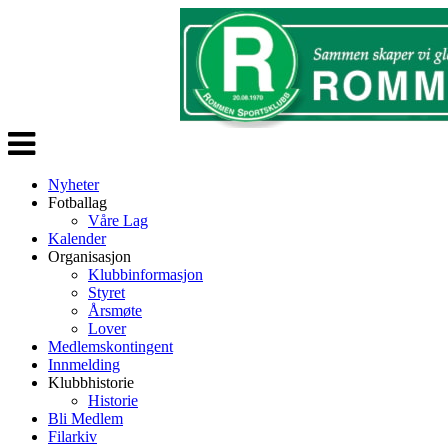
Veksle
navigasjon
Nyheter
Fotballag
Våre Lag
Kalender
Organisasjon
Klubbinformasjon
Styret
Årsmøte
Lover
Medlemskontingent
Innmelding
Klubbhistorie
Historie
Bli Medlem
Filarkiv