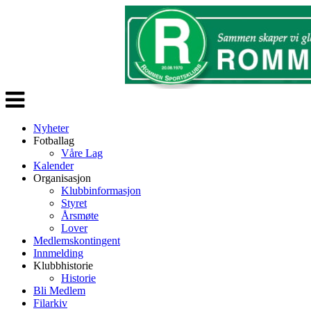
Veksle
navigasjon
Nyheter
Fotballag
Våre Lag
Kalender
Organisasjon
Klubbinformasjon
Styret
Årsmøte
Lover
Medlemskontingent
Innmelding
Klubbhistorie
Historie
Bli Medlem
Filarkiv