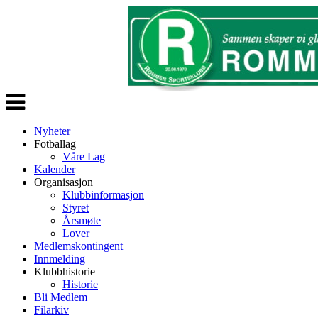
Veksle
navigasjon
Nyheter
Fotballag
Våre Lag
Kalender
Organisasjon
Klubbinformasjon
Styret
Årsmøte
Lover
Medlemskontingent
Innmelding
Klubbhistorie
Historie
Bli Medlem
Filarkiv