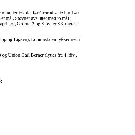
minutter tok det før Grorud satte inn 1–0.
et mål, Stovner avsluttet med to mål i
1. april, og Grorud 2 og Stovner SK møtes i
rsk Tipping-Ligaen), Lommedalen rykker ned i
og Union Carl Berner flyttes fra 4. div.,
4: