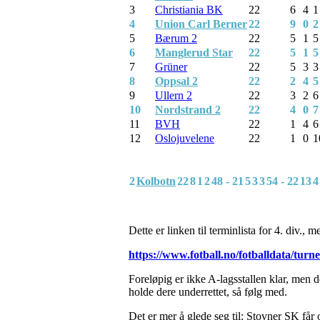
3
Christiania BK
22
6
4
1
4
Union Carl Berner
22
9
0
2
5
Bærum 2
22
5
1
5
6
Manglerud Star
22
5
1
5
7
Grüner
22
5
3
3
8
Oppsal 2
22
2
4
5
9
Ullern 2
22
3
2
6
10
Nordstrand 2
22
4
0
7
11
BVH
22
1
4
6
12
Oslojuvelene
22
1
0
1
2
Kolbotn
22
8
1
2
48 - 21
5
3
3
54 - 22
13
4
Dette er linken til terminlista for 4. div.,
https://www.fotball.no/fotballdata/tur
Foreløpig er ikke A-lagsstallen klar, men
holde dere underrettet, så følg med.
Det er mer å glede seg til: Stovner SK får o