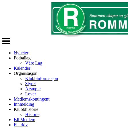
Veksle
navigasjon
Nyheter
Fotballag
Våre Lag
Kalender
Organisasjon
Klubbinformasjon
Styret
Årsmøte
Lover
Medlemskontingent
Innmelding
Klubbhistorie
Historie
Bli Medlem
Filarkiv