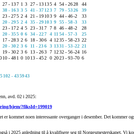
27 - 13
7
1
3
27 - 13
13
5
4
54 - 26
28
44
38 - 16
3
3
5
41 - 37
12
3
7
79 - 53
26
3
9
23 - 27
5
2
4
21 - 19
10
3
9
44 - 46
-2
33
20 - 29
5
2
4
35 - 29
10
3
9
55 - 58
-3
33
23 - 17
2
4
5
23 - 31
7
7
8
46 - 48
-2
28
20 - 35
5
0
6
34 - 22
7
4
11
54 - 57
-3
25
17 - 28
3
2
6
18 - 30
6
4
12
35 - 58
-23
22
20 - 30
2
3
6
11 - 23
6
3
13
31 - 53
-22
21
19 - 30
2
3
6
13 - 26
3
7
12
32 - 56
-24
16
0
10 - 48
1
0
10
13 - 45
2
0
20
23 - 93
-70
6
5
102 - 43
59
43
 menn, avd. 02 i 2025:
nering/hjem/?fiksId=199019
 det er kommet noen interessante overganger i desember. Det kommer og
gså i 2025 anledning til å kvalifisere seg til Norgesmesterskapet. Vi kom