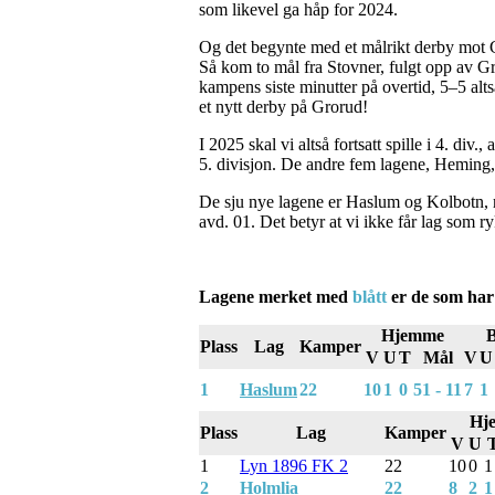
som likevel ga håp for 2024.
Og det begynte med et målrikt derby mot G
Så kom to mål fra Stovner, fulgt opp av G
kampens siste minutter på overtid, 5–5 alts
et nytt derby på Grorud!
I 2025 skal vi altså fortsatt spille i 4. d
5. divisjon. De andre fem lagene, Heming, K
De sju nye lagene er Haslum og Kolbotn, ry
avd. 01. Det betyr at vi ikke får lag som ry
Lagene merket med
blått
er de som har 
Hjemme
B
Plass
Lag
Kamper
V
U
T
Mål
V
U
1
Haslum
22
10
1
0
51 - 11
7
1
Hj
Plass
Lag
Kamper
V
U
1
Lyn 1896 FK 2
22
10
0
1
2
Holmlia
22
8
2
1