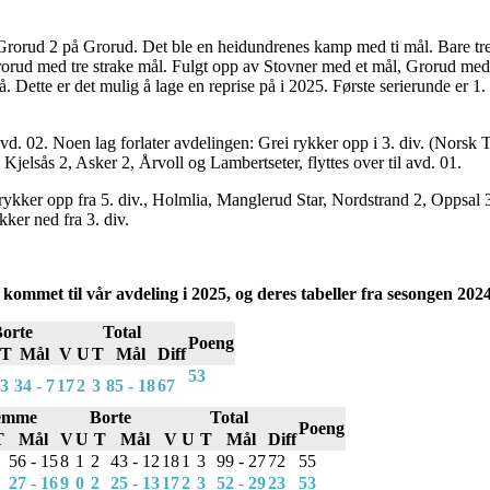
rorud 2 på Grorud. Det ble en heidundrenes kamp med ti mål. Bare tre 
rorud med tre strake mål. Fulgt opp av Stovner med et mål, Grorud med 
å. Dette er det mulig å lage en reprise på i 2025. Første serierunde er 
iv., avd. 02. Noen lag forlater avdelingen: Grei rykker opp i 3. div. (No
jelsås 2, Asker 2, Årvoll og Lambertseter, flyttes over til avd. 01.
kker opp fra 5. div., Holmlia, Manglerud Star, Nordstrand 2, Oppsal 3 
kker ned fra 3. div.
kommet til vår avdeling i 2025, og deres tabeller fra sesongen 202
orte
Total
Poeng
T
Mål
V
U
T
Mål
Diff
53
3
34 - 7
17
2
3
85 - 18
67
emme
Borte
Total
Poeng
T
Mål
V
U
T
Mål
V
U
T
Mål
Diff
56 - 15
8
1
2
43 - 12
18
1
3
99 - 27
72
55
27 - 16
9
0
2
25 - 13
17
2
3
52 - 29
23
53