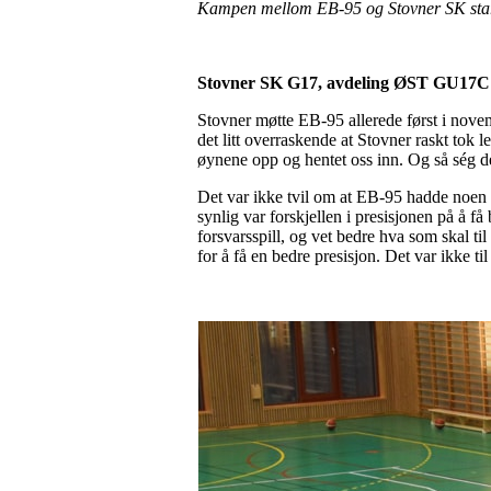
Kampen mellom EB-95 og Stovner SK star
Stovner SK G17, avdeling ØST GU17C
Stovner møtte EB-95 allerede først i novem
det litt overraskende at Stovner raskt to
øynene opp og hentet oss inn. Og så ség de 
Det var ikke tvil om at EB-95 hadde noen 
synlig var forskjellen i presisjonen på å få
forsvarsspill, og vet bedre hva som skal til
for å få en bedre presisjon. Det var ikke ti