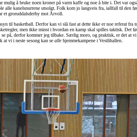
ar mulig å bruke noen kroner på varm kaffe og noe å bite i. Det var også k
ble alle kanelsnurrene utsolgt. Folk kom jo langveis fra, iallfall til d
 et groruddalsderby mot Årvoll.
til basketball. Derfor kan vi slå fast at dette ikke er noe referat fra 
sketregler, men ikke minst i hvordan en kamp skal spilles taktisk. Det f
se på, derfor kommer jeg tilbake. Særlig moro, og praktisk, er det at vi 
k at vi i neste sesong kan se
alle
hjemmekampene i Vestlihallen.