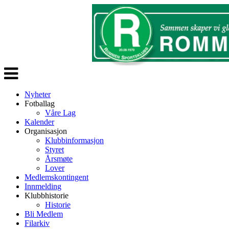
Veksle
navigasjon
Nyheter
Fotballag
Våre Lag
Kalender
Organisasjon
Klubbinformasjon
Styret
Årsmøte
Lover
Medlemskontingent
Innmelding
Klubbhistorie
Historie
Bli Medlem
Filarkiv