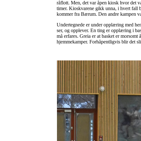
råflott. Men, det var åpen kiosk hvor det v
timer. Kioskvarene gikk unna, i hvert fall 
kommer fra Bærum. Den andre kampen var
Undertegnede er under opplæring med hensyn 
ser, og opplever. En ting er opplæring i ba
må erfares. Greia er at basket er morsomt å 
hjemmekamper. Forhåpentligvis blir det sli