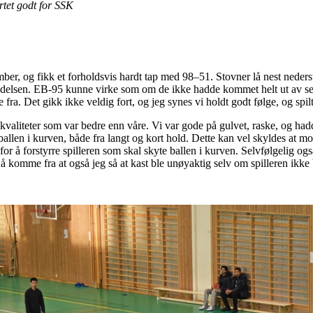
tet godt for SSK
ber, og fikk et forholdsvis hardt tap med 98–51. Stovner lå nest neders
k ledelsen. EB-95 kunne virke som om de ikke hadde kommet helt ut av s
fra. Det gikk ikke veldig fort, og jeg synes vi holdt godt følge, og spil
kvaliteter som var bedre enn våre. Vi var gode på gulvet, raske, og h
 ballen i kurven, både fra langt og kort hold. Dette kan vel skyldes at mo
 for å forstyrre spilleren som skal skyte ballen i kurven. Selvfølgelig også
l å komme fra at også jeg så at kast ble unøyaktig selv om spilleren ikke b