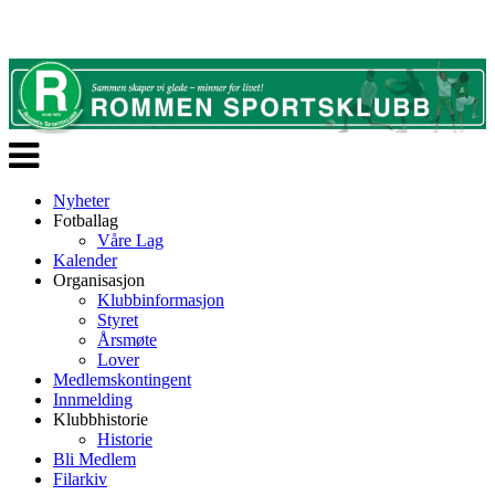
Veksle
navigasjon
Nyheter
Fotballag
Våre Lag
Kalender
Organisasjon
Klubbinformasjon
Styret
Årsmøte
Lover
Medlemskontingent
Innmelding
Klubbhistorie
Historie
Bli Medlem
Filarkiv