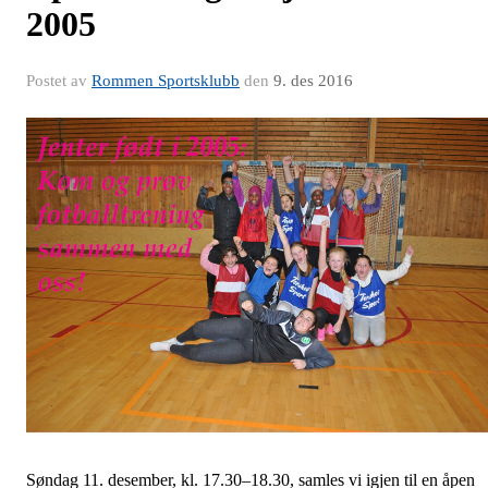
2005
Postet av
Rommen Sportsklubb
den
9. des 2016
Søndag 11. desember, kl. 17.30–18.30, samles vi igjen til en åpen